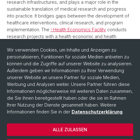
research infrastructures, and plays a major role in the
sustainable translation of medical research and progress
into practice. It bridges gaps between the development of
healthcare interventions, clinical research, and program
implementation. The
Health Economics Facility
conducts
research projects with a health economic and health
services research focus. It functions as key resource for
Wir verwenden Cookies, um Inhalte und Anzeigen zu
research teams in all departments of the Faculty of
personalisieren, Funktionen für soziale Medien anbieten zu
Medicine and provides health economic expertise and
können und die Zugriffe auf unserer Website zu analysieren.
cooperation possibilities for ongoing or planned projects.
Außerdem geben wir Informationen zu Ihrer Verwendung
unserer Website an unsere Partner für soziale Medien,
Werbung und Analysen weiter. Unsere Partner führen diese
Informationen möglicherweise mit weiteren Daten zusammen,
die Sie ihnen bereitgestellt haben oder die sie im Rahmen
Ihrer Nutzung der Dienste gesammelt haben. Weitere
Informationen finden Sie in der
Datenschutzerklärung
.
ALLE ZULASSEN